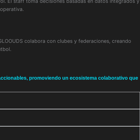
l. El staff toma decisiones basadas en datos integrados y
operativa.
s. GLOOUDS colabora con clubes y federaciones, creando
tbol.
accionables, promoviendo un ecosistema colaborativo que