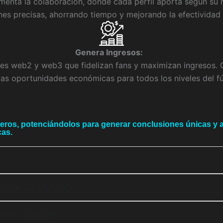
nta la colaboración, donde cada perfil aporta según su ro
nes precisas, ahorrando tiempo y mejorando la efectividad 
Genera Ingresos:
iones web2 y web3 que fidelizan fans y maximizan ingreso
as oportunidades económicas para todos los niveles del fú
ros, potenciándolos para generar conclusiones únicas y 
cas.
a usar GLOOUDS?
r el acceso?