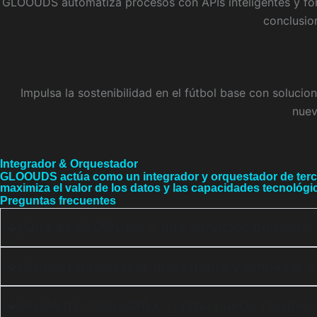
GLOOUDS automatiza procesos con APIs inteligentes y fome
conclusio
Impulsa la sostenibilidad en el fútbol base con soluc
nuev
Integrador & Orquestador
GLOOUDS actúa como un integrador y orquestador de terce
maximiza el valor de los datos y las capacidades tecnológi
Preguntas frecuentes
¿Qué es GLOOUDS y qué servicios ofrecen?
¿Cómo puedo crear una cuenta y empezar 
Olvidé mi contraseña, ¿cómo puedo recupera